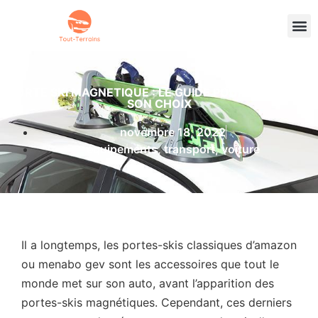
PORTE SKI MAGNETIQUE : LE GUIDE POUR BIEN FAIRE
SON CHOIX
novembre 18, 2022
équipements
,
transport
,
voiture
Il a longtemps, les portes-skis classiques d’amazon
ou menabo gev sont les accessoires que tout le
monde met sur son auto, avant l’apparition des
portes-skis magnétiques. Cependant, ces derniers