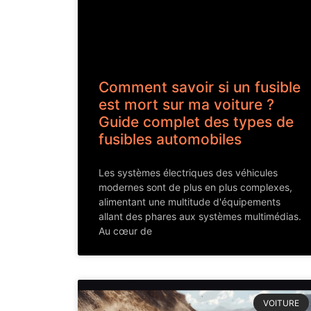
Comment savoir si un fusible
est mort sur ma voiture ?
Guide complet des types de
fusibles automobiles
Les systèmes électriques des véhicules
modernes sont de plus en plus complexes,
alimentant une multitude d'équipements
allant des phares aux systèmes multimédias.
Au cœur de
VOITURE