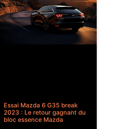
Essai Mazda 6 G35 break
2023 : Le retour gagnant du
bloc essence Mazda