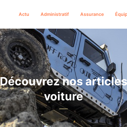
Actu
Administratif
Assurance
Équi
Découvrez nos article
voiture